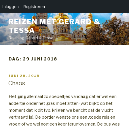
Inloggen
Registreren
Naar
REIZEN MET GERARD &
de
TESSA
inhoud
springen
Reisblog Gerard & Tessa
DAG:
29 JUNI 2018
GEPLAATST
JUNI 29, 2018
OP
Chaos
Het ging allemaal zo soepeltjes vandaag dat er wel een
addertje onder het gras moet zitten (wat blijkt: op het
moment dat ik dit typ, krijgen we bericht dat de vlucht
vertraagd is). De portier wenste ons een goede reis en
vroeg of we wel nog een keer terugkwamen. De bus was