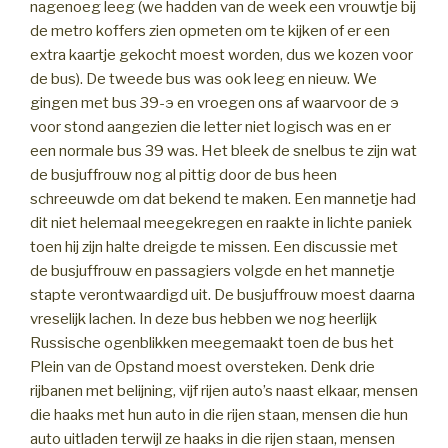
nagenoeg leeg (we hadden van de week een vrouwtje bij
de metro koffers zien opmeten om te kijken of er een
extra kaartje gekocht moest worden, dus we kozen voor
de bus). De tweede bus was ook leeg en nieuw. We
gingen met bus 39-э en vroegen ons af waarvoor de э
voor stond aangezien die letter niet logisch was en er
een normale bus 39 was. Het bleek de snelbus te zijn wat
de busjuffrouw nog al pittig door de bus heen
schreeuwde om dat bekend te maken. Een mannetje had
dit niet helemaal meegekregen en raakte in lichte paniek
toen hij zijn halte dreigde te missen. Een discussie met
de busjuffrouw en passagiers volgde en het mannetje
stapte verontwaardigd uit. De busjuffrouw moest daarna
vreselijk lachen. In deze bus hebben we nog heerlijk
Russische ogenblikken meegemaakt toen de bus het
Plein van de Opstand moest oversteken. Denk drie
rijbanen met belijning, vijf rijen auto’s naast elkaar, mensen
die haaks met hun auto in die rijen staan, mensen die hun
auto uitladen terwijl ze haaks in die rijen staan, mensen