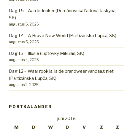
Dag 15 – Aardedonker (Demänovská l’adová Jaskyna,
SK)
augustus 5, 2025
Dag 14 – A Brave New World (Partizánska L’upča, SK)
augustus 5, 2025
Dag 13 – Illusie (Liptovký Mikulás, SK)
augustus 4, 2025
Dag 12 – Waar rook is, is de brandweer vandaag niet
(Partizánska L’upča, SK)
augustus 2, 2025
POSTKALANDER
juni 2018
M
D
W
D
V
Z
Z