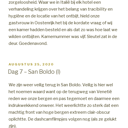
zorgeloosheid. Waar we in Italië bij elk hotel een
verhandeling krijgen over het belang van
tracibility
en
hygiëne en de locatie van het ontbijt, hield onze
gastvrouw in Oostenrijk het bij de kordate vraag of wij
een kamer hadden besteld en als dat zo was hoe laat we
wilden ontbijten. Kamernummer was vijf. Sleutel zat in de
deur. Goedenavond.
GEPLAATST
AUGUSTUS 25, 2020
OP
Dag 7 – San Boldo (I)
We zijn weer veilig terug in San Boldo. Veilig is hier wel
het noemen waard want op de terugweg van Venetië
reden we onze bergen en pas tegemoet en daarmee een
indrukwekkend onweer. Het weerlichtte zo sterk dat een
machtig front van hoge bergen extreem clair-obscur
oplichtte. De dashcamfilmpjes volgen nog (als ze gelukt
zijn).