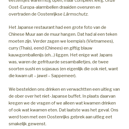
eettentjes waren nog open, maar compleet leeg. Onze
Oost-Europa-alarmbellen draaiden overuren en
overtraden de Oostenrijkse
Lärmschutz
.
Het Japanse restaurant had een grote foto van de
Chinese Muur aan de muur hangen. Dat had al een teken
moeten zijn. Verder zagen we loempia’s (Vietnamees),
curry (Thais), eend (Chinees) en giftig blauw
kauwgomballenijs (eh…) liggen. Het enige wat Japans
was, waren de gefrituurde sesamballetjes, de twee
soorten sushi en sojasaus (en eigenlijk die ook niet, want
die kwam uit – jawel – Sappemeer).
We bestelden ons drinken en verwachtten een uitleg van
de ober over het niet-Japanse buffet. In plaats daarvan
kregen we de vragen of we alleen wat kwamen drinken
of ook wat kwamen eten. Dat laatste was het geval. Ons
werd toen met een Oostenrijks gebrek aan uitleg eet
smakelijk gewenst.