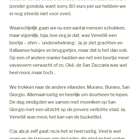
(zonder gondola, want sorry, 80 euro per uur hebben we
er nog steeds niet voor over).
Waarschijnlijk gaan we nu een aantal mensen schokken,
maar eigenlijk, tsja, hoe zeg je dat, was Venetië een
beetje – ehm – ‘underwhelming’. Ja, je ziet grachten en
Italiaanse huisjes en bruggetjes, maar dat is het dan ook.
Op een of andere manier hadden we net een beetje meer
vavavoem
verwacht of zo. Oké, de San Zaccaria was wel
heel mooi, maar toch…
We trokken naar de andere eilanden. Murano, Burano, San
Giorgio. Allemaal rustig en heerlijk om doorheen te lopen.
De dag eindigden we samen met monniken op San
Giorgio met een uitzicht op de povere verlichte stad. Ja,
Venetië was mooi, het kan van de bucketlist.
O ja, als je zelf gaat: nu is het er heel rustig. Veel is wel
open en de trappen aan de kades zijn glad en het water