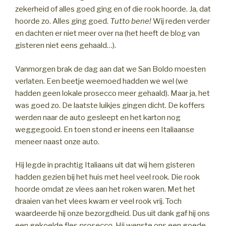
zekerheid of alles goed ging en of die rook hoorde. Ja, dat
hoorde zo. Alles ging goed.
Tutto bene!
Wij reden verder
en dachten er niet meer over na (het heeft de blog van
gisteren niet eens gehaald…).
Vanmorgen brak de dag aan dat we San Boldo moesten
verlaten. Een beetje weemoed hadden we wel (we
hadden geen lokale prosecco meer gehaald). Maar ja, het
was goed zo. De laatste luikjes gingen dicht. De koffers
werden naar de auto gesleept en het karton nog
weggegooid. En toen stond er ineens een Italiaanse
meneer naast onze auto.
Hij legde in prachtig Italiaans uit dat wij hem gisteren
hadden gezien bij het huis met heel veel rook. Die rook
hoorde omdat ze vlees aan het roken waren. Met het
draaien van het vlees kwam er veel rook vrij. Toch
waardeerde hij onze bezorgdheid. Dus uit dank gaf hij ons
een gekoelde fles
prosecco.
Hij wenste ons een goede