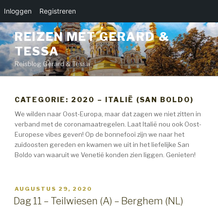
Inloggen
Registreren
Naar
REIZEN MET GERARD &
de
TESSA
inhoud
springen
Reisblog Gerard & Tessa
CATEGORIE:
2020 – ITALIË (SAN BOLDO)
We wilden naar Oost-Europa, maar dat zagen we niet zitten in
verband met de coronamaatregelen. Laat Italië nou ook Oost-
Europese vibes geven! Op de bonnefooi zijn we naar het
zuidoosten gereden en kwamen we uit in het liefelijke San
Boldo van waaruit we Venetië konden zien liggen. Genieten!
GEPLAATST
AUGUSTUS 29, 2020
OP
Dag 11 – Teilwiesen (A) – Berghem (NL)