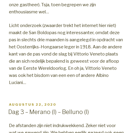
onze gastheer). Tsja, toen begrepen we zijn
enthousiasme wel…
Licht onderzoek (zwaarder trekt het internet hier niet)
maakt de San Boldopas nog interessanter, omdat deze
pas in slechts drie maanden is aangelegd in opdracht van
het Oosterrijks-Hongaarse leger in 1918. Aan de andere
kant van de pas vond de slag bij Vittorio Veneto plaats
die an sich redelijk bepalend is geweest voor de afloop
van de Eerste Wereldoorlog. En oh ja, Vittorio Veneto
was ook het bisdom van een een of andere Albino
Luciani…
GEPLAATST
AUGUSTUS 22, 2020
OP
Dag 3 – Merano (I) – Belluno (I)
De afstanden zijn niet indrukwekkend. Zeker niet voor
wat we gewend zijn. We hebben eerlijk gezegd ook geen