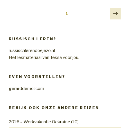
Berichten
Volg
Pagina
1
pagi
paginering
RUSSISCH LEREN?
russischlerendoejezo.nl
Het lesmateriaal van Tessa voor jou.
EVEN VOORSTELLEN?
gerarddemol.com
BEKIJK OOK ONZE ANDERE REIZEN
2016 – Werkvakantie Oekraïne
(10)