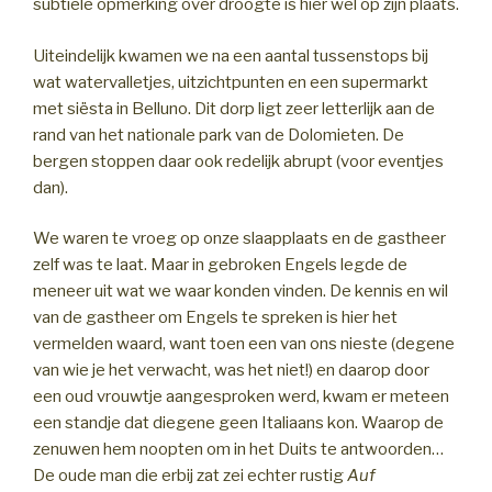
subtiele opmerking over droogte is hier wel op zijn plaats.
Uiteindelijk kwamen we na een aantal tussenstops bij
wat watervalletjes, uitzichtpunten en een supermarkt
met siësta in Belluno. Dit dorp ligt zeer letterlijk aan de
rand van het nationale park van de Dolomieten. De
bergen stoppen daar ook redelijk abrupt (voor eventjes
dan).
We waren te vroeg op onze slaapplaats en de gastheer
zelf was te laat. Maar in gebroken Engels legde de
meneer uit wat we waar konden vinden. De kennis en wil
van de gastheer om Engels te spreken is hier het
vermelden waard, want toen een van ons nieste (degene
van wie je het verwacht, was het niet!) en daarop door
een oud vrouwtje aangesproken werd, kwam er meteen
een standje dat diegene geen Italiaans kon. Waarop de
zenuwen hem noopten om in het Duits te antwoorden…
De oude man die erbij zat zei echter rustig
Auf