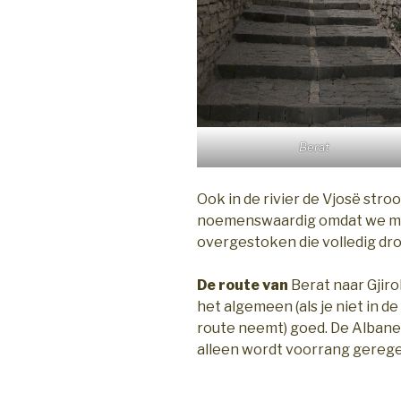
Berat
Ook in de rivier de Vjosë stro
noemenswaardig omdat we mee
overgestoken die volledig dr
De route van
Berat naar Gjiro
het algemeen (als je niet in 
route neemt) goed. De Albaneze
alleen wordt voorrang geregel