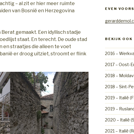
chtig – al zit er hier meer ruimte
EVEN VOOR
zuiden van Bosnië en Herzegovina
gerarddemol.
 Berat gemaakt. Een idyllisch stadje
dlijst staat. En terecht. De oude stad
BEKIJK OOK
 en straatjes die alleen te voet
2016 – Werkva
anië er droog uitziet, stroomt er flink
2017 – Oost-E
2018 – Moldav
2018 – Sint-Pet
2019 – Italië (
2019 – Rusland
2020 – Italië (
2021 – Italië 