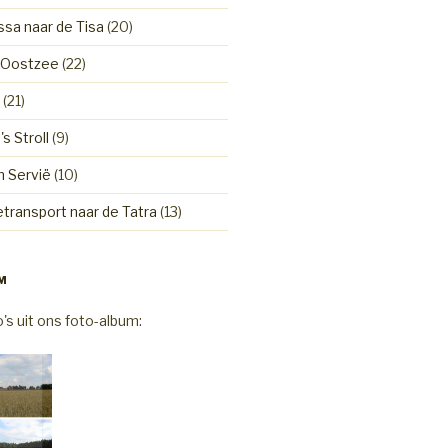
sa naar de Tisa
(20)
 Oostzee
(22)
(21)
s Stroll
(9)
n Servië
(10)
transport naar de Tatra
(13)
M
o's uit ons foto-album: