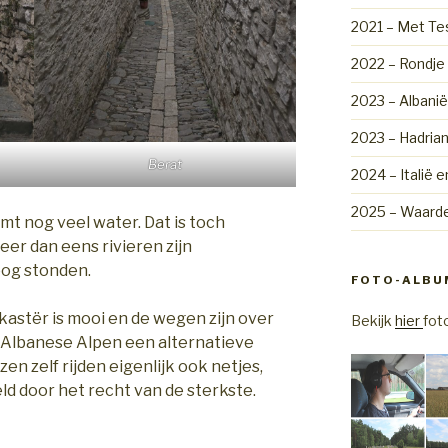
2021 – Met Tes
2022 – Rondje
2023 – Albanië
2023 – Hadrian'
Berat
2024 – Italië e
2025 – Waarde
omt nog veel water. Dat is toch
r dan eens rivieren zijn
oog stonden.
FOTO-ALBU
kastër is mooi en de wegen zijn over
Bekijk
hier
fot
de Albanese Alpen een alternatieve
n zelf rijden eigenlijk ook netjes,
d door het recht van de sterkste.