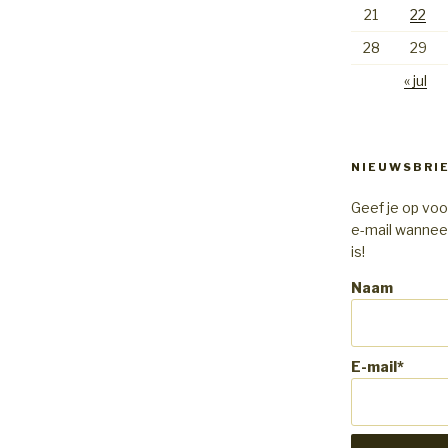
21
22
28
29
« jul
NIEUWSBRI
Geef je op voo
e-mail wannee
is!
Naam
E-mail*