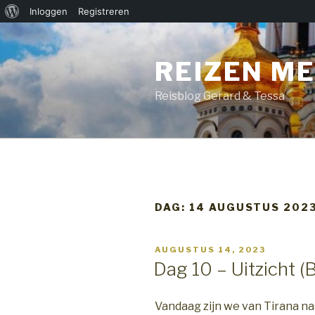
Over
Inloggen
Registreren
Naar
WordPress
de
REIZEN ME
inhoud
springen
Reisblog Gerard & Tessa
DAG:
14 AUGUSTUS 202
GEPLAATST
AUGUSTUS 14, 2023
OP
Dag 10 – Uitzicht (
Vandaag zijn we van Tirana naa