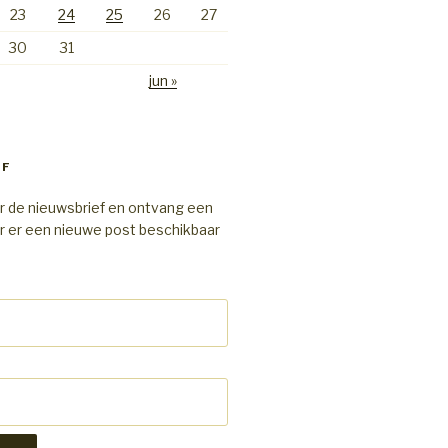
23
24
25
26
27
30
31
jun »
EF
r de nieuwsbrief en ontvang een
r er een nieuwe post beschikbaar