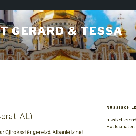
T GERARD & TESSA
3
RUSSISCH L
Berat, AL)
russischlerend
Het lesmateria
r Gjirokastër gereisd. Albanië is net