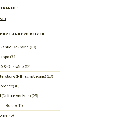
STELLEN?
com
 ONZE ANDERE REIZEN
kantie Oekraïne
(10)
uropa
(34)
ië & Oekraïne
(12)
ersburg (NIP-scriptieprijs)
(10)
Florence)
(8)
 (Cultuur snuiven)
(25)
San Boldo)
(11)
(Rome)
(5)