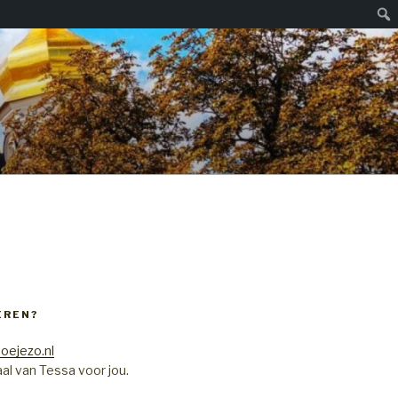
Zoe
EREN?
oejezo.nl
al van Tessa voor jou.