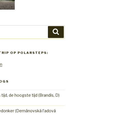
Zoeken
TRIP OP POLARSTEPS:
om
LOGS
 tijd, de hoogste tijd (Brandis, D)
edonker (Demänovská l’adová