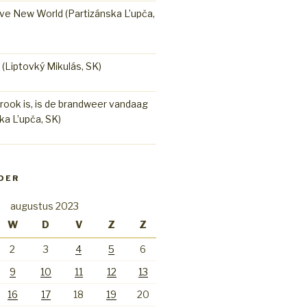
ve New World (Partizánska L’upča,
e (Liptovký Mikulás, SK)
rook is, is de brandweer vandaag
ka L’upča, SK)
DER
augustus 2023
W
D
V
Z
Z
2
3
4
5
6
9
10
11
12
13
16
17
18
19
20